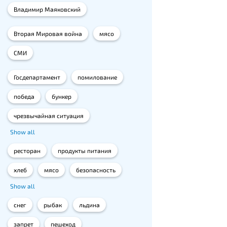
Владимир Маяковский
Вторая Мировая война
мясо
СМИ
Госдепартамент
помилование
победа
бункер
чрезвычайная ситуация
Show all
ресторан
продукты питания
хлеб
мясо
безопасность
Show all
снег
рыбак
льдина
запрет
пешеход