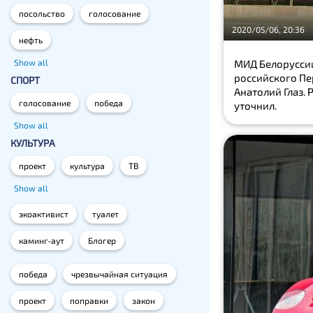
посольство
голосование
2020/05/06, 20:36
нефть
МИД Белоруссии
Show all
российского Пе
СПОРТ
Анатолий Глаз. 
голосование
победа
уточнил.
Show all
КУЛЬТУРА
проект
культура
ТВ
Show all
экоактивист
туалет
каминг-аут
Блогер
победа
чрезвычайная ситуация
проект
поправки
закон