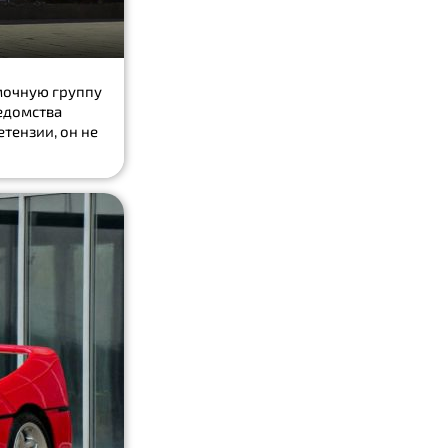
мочную группу
едомства
етензии, он не