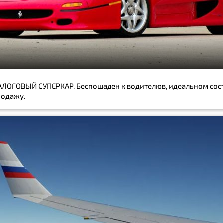
АНАЛОГОВЫЙ СУПЕРКАР. Беспощаден к водителюв, идеальном со
родажу.