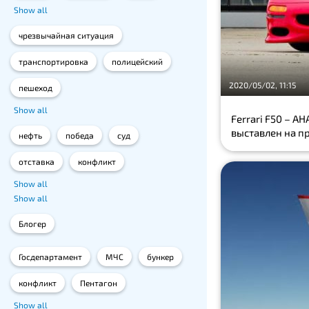
Show all
чрезвычайная ситуация
транспортировка
полицейский
2020/05/02, 11:15
пешеход
Show all
Ferrari F50 – 
выставлен на п
нефть
победа
суд
отставка
конфликт
Show all
Show all
Блогер
Госдепартамент
МЧС
бункер
конфликт
Пентагон
Show all