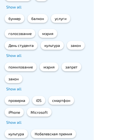
Show all
бункер
балкон
услуги
голосование
мэрия
День студента
культура
закон
Show all
помилование
мэрия
запрет
закон
Show all
проверка
iOS
смартфон
iPhone
Microsoft
Show all
культура
Нобелевская премия