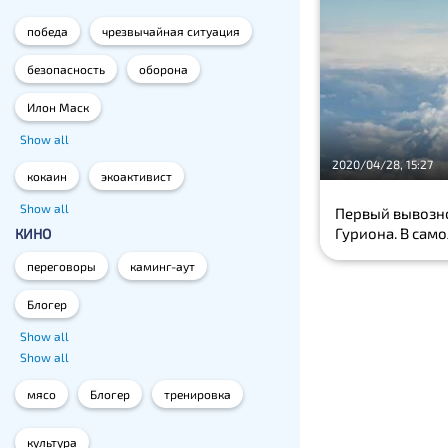
победа
чрезвычайная ситуация
безопасность
оборона
Илон Маск
Show all
2020/04/28, 15:27
кокаин
экоактивист
Show all
Первый вывозно
Гуриона. В само
КИНО
переговоры
каминг-аут
Блогер
Show all
Show all
мясо
Блогер
тренировка
культура