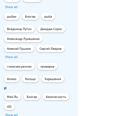
Show all
рыбак
Блогер
рыба
Владимир Путин
Джордж Сорос
Александр Лукашенко
Алексей Пушков
Сергей Лавров
Show all
гомосексуализм
проверка
Алмаз
Кольцо
Украшения
И
Mail.Ru
Блогер
безопасность
iOS
Show all