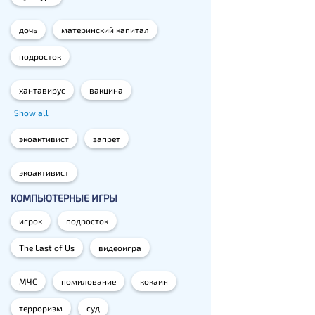
дочь
материнский капитал
подросток
хантавирус
вакцина
Show all
экоактивист
запрет
экоактивист
КОМПЬЮТЕРНЫЕ ИГРЫ
игрок
подросток
The Last of Us
видеоигра
МЧС
помилование
кокаин
терроризм
суд