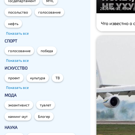
Госдепартамент
МЧС
2020/08/22, 18:04
посольство
голосование
Что известно о
нефть
Показать все
СПОРТ
голосование
победа
Показать все
ИСКУССТВО
проект
культура
ТВ
Показать все
МОДА
экоактивист
туалет
каминг-аут
Блогер
НАУКА