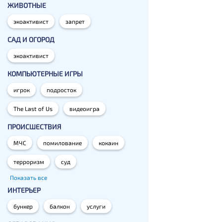
ЖИВОТНЫЕ
экоактивист
запрет
САД И ОГОРОД
экоактивист
КОМПЬЮТЕРНЫЕ ИГРЫ
игрок
подросток
The Last of Us
видеоигра
ПРОИСШЕСТВИЯ
МЧС
помилование
кокаин
терроризм
суд
Показать все
ИНТЕРЬЕР
бункер
балкон
услуги