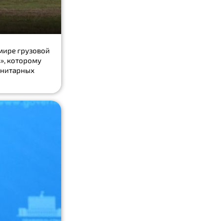
мире грузовой
», которому
анитарных