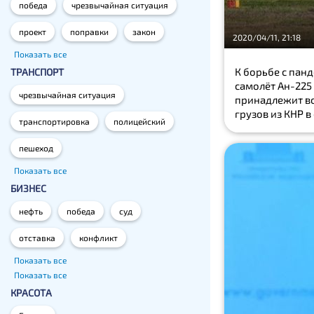
победа
чрезвычайная ситуация
проект
поправки
закон
2020/04/11, 21:18
Показать все
К борьбе с пан
ТРАНСПОРТ
самолёт Ан-225
чрезвычайная ситуация
принадлежит во
грузов из КНР в
транспортировка
полицейский
пешеход
Показать все
БИЗНЕС
нефть
победа
суд
отставка
конфликт
Показать все
Показать все
КРАСОТА