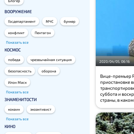
Блогер
ВООРУЖЕНИЕ
Госдепартамент
МЧС
бункер
конфликт
Пентагон
Показать все
КОСМОС
победа
чрезвычайная ситуация
2020/04/05, 06:16
безопасность
оборона
Вице-премьер Р
приостановке в
Илон Маск
транспортировк
Показать все
суббота и воскр
ЗНАМЕНИТОСТИ
страны, в каком
кокаин
экоактивист
Показать все
КИНО