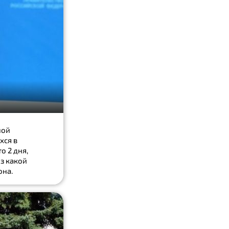
ной
хся в
о 2 дня,
из какой
она.