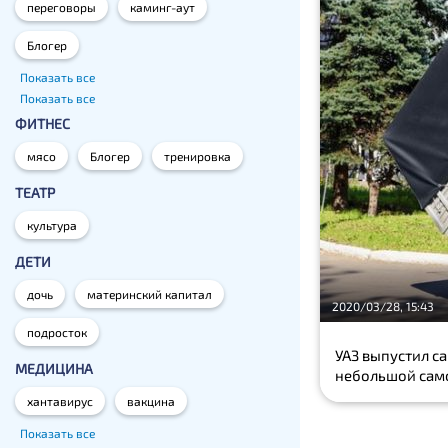
переговоры
каминг-аут
Блогер
Показать все
Показать все
ФИТНЕС
мясо
Блогер
тренировка
ТЕАТР
культура
ДЕТИ
дочь
материнский капитал
2020/03/28, 15:43
подросток
УАЗ выпустил с
МЕДИЦИНА
небольшой само
хантавирус
вакцина
Показать все