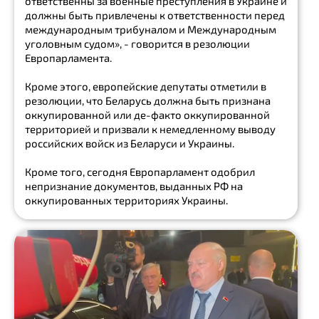
ответственны за военные преступления в Украине и
должны быть привлечены к ответственности перед
Госдепартамент
международным трибуналом и Международным
уголовным судом», - говорится в резолюции
МЧС
Европарламента.
бункер
Кроме этого, европейские депутаты отметили в
резолюции, что Беларусь должна быть признана
конфликт
оккупированной или де-факто оккупированной
территорией и призвали к немедленному выводу
Пентагон
российских войск из Беларуси и Украины.
Show
all
Кроме того, сегодня Европарламент одобрил
непризнание документов, выданных РФ на
победа
оккупированных территориях Украины.
чрезвычайная
ситуация
безопасность
оборона
Илон