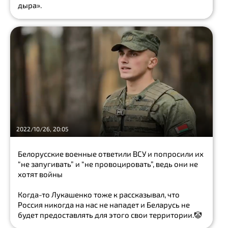
ИЛЕН
дыра».
Современная
Женщина
Просто
о еде
some_canal_xxx
Moldova
2022/10/26, 20:05
Белорусские военные ответили ВСУ и попросили их
“не запугивать” и “не провоцировать”, ведь они не
хотят войны
Когда-то Лукашенко тоже к рассказывал, что
Россия никогда на нас не нападет и Беларусь не
будет предоставлять для этого свои территории.🤡