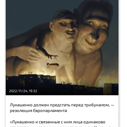
полицейский
пешеход
Show
all
нефть
победа
суд
отставка
конфликт
2022/11/24, 19:32
Show
all
Лукашенко должен предстать перед трибуналом, —
Show
резолюция Европарламента
all
«Лукашенко и связанные с ним лица одинаково
Блогер