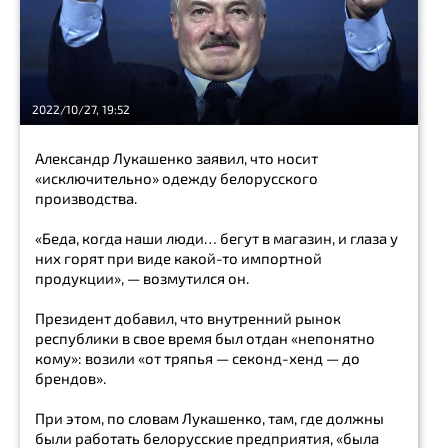
Медицина
будущего
Геймер
2022/10/27, 19:52
Про
APPLE
Александр Лукашенко заявил, что носит
«исключительно» одежду белорусского
Про
производства.
Android
Дневник
«Беда, когда наши люди… бегут в магазин, и глаза у
Познания
них горят при виде какой-то импортной
продукции», — возмутился он.
Flower.md
Президент добавил, что внутренний рынок
Дневник
республики в свое время был отдан «непонятно
Здоровья
кому»: возили «от тряпья — секонд-хенд — до
брендов».
Все
на
спорт
При этом, по словам Лукашенко, там, где должны
были работать белорусские предприятия, «была