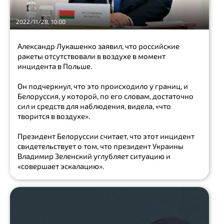
каминг-
2022/11/28, 10:00
аут
Блогер
Александр Лукашенко заявил, что российские
ракеты отсутствовали в воздухе в момент
инцидента в Польше.
победа
Он подчеркнул, что это происходило у границ, и
чрезвычайная
Белоруссия, у которой, по его словам, достаточно
ситуация
сил и средств для наблюдения, видела, «что
проект
творится в воздухе».
поправки
Президент Белоруссии считает, что этот инцидент
свидетельствует о том, что президент Украины
закон
Владимир Зеленский углубляет ситуацию и
«совершает эскалацию».
Show
all
чрезвычайная
ситуация
транспортировка