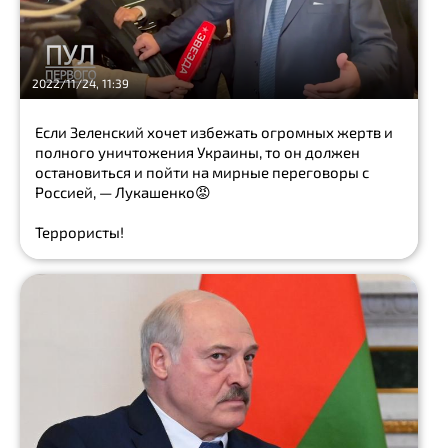
Маск
Show
all
2022/11/24, 11:39
кокаин
экоактивист
Если Зеленский хочет избежать огромных жертв и
полного уничтожения Украины, то он должен
Show
остановиться и пойти на мирные переговоры с
all
Россией, — Лукашенко😡
КИНО
Террористы!
переговоры
каминг-
аут
Блогер
Show
all
Show
all
мясо