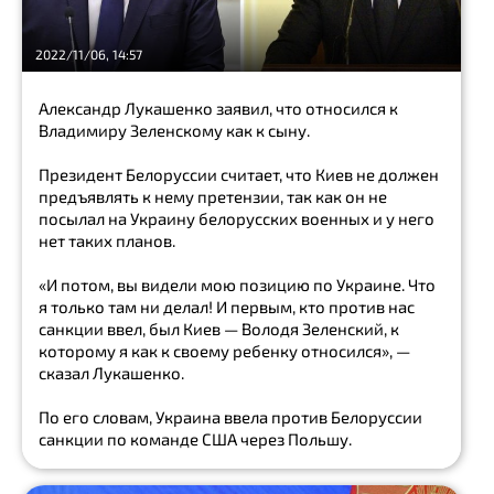
рыбак
2022/11/06, 14:57
льдина
Александр Лукашенко заявил, что относился к
запрет
Владимиру Зеленскому как к сыну.
пешеход
Президент Белоруссии считает, что Киев не должен
предъявлять к нему претензии, так как он не
Show
all
посылал на Украину белорусских военных и у него
нет таких планов.
рыбак
«И потом, вы видели мою позицию по Украине. Что
Блогер
я только там ни делал! И первым, кто против нас
санкции ввел, был Киев — Володя Зеленский, к
рыба
которому я как к своему ребенку относился», —
сказал Лукашенко.
Владимир
Путин
По его словам, Украина ввела против Белоруссии
санкции по команде США через Польшу.
Джордж
Сорос