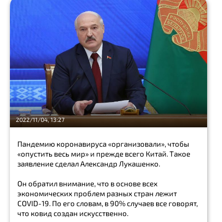
Александр
Лукашенко
Алексей
Пушков
Сергей
Лавров
Show
all
гомосексуализм
2022/11/04, 13:27
проверка
Пандемию коронавируса «организовали», чтобы
«опустить весь мир» и прежде всего Китай. Такое
Алмаз
заявление сделал Александр Лукашенко.
Кольцо
Он обратил внимание, что в основе всех
Украшения
экономических проблем разных стран лежит
COVID-19. По его словам, в 90% случаев все говорят,
И
что ковид создан искусственно.