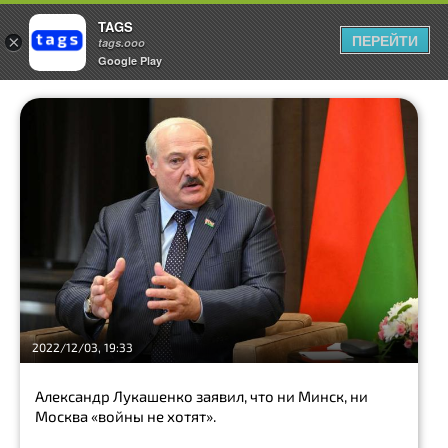
TAGS
ПЕРЕЙТИ
×
tags.ooo
Google Play
Войти
в
личный
кабинет
Пользовательское
соглашение
English
Русский
2022/12/03, 19:33
Александр Лукашенко заявил, что ни Минск, ни
Москва «войны не хотят».