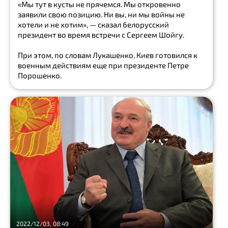
Госдепартамент
«Мы тут в кусты не прячемся. Мы откровенно
заявили свою позицию. Ни вы, ни мы войны не
нефть
хотели и не хотим», — сказал белорусский
президент во время встречи с Сергеем Шойгу.
сговор
При этом, по словам Лукашенко, Киев готовился к
Владимир
военным действиям еще при президенте Петре
Путин
Порошенко.
Джордж
Сорос
Show
all
ПОЛИТИКА
Госдепартамент
МЧС
посольство
голосование
2022/12/03, 08:49
нефть