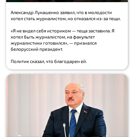
Show
Александр Лукашенко заявил, что в молодости
all
хотел стать журналистом, но отказался из-за тещи.
СПОРТ
«Я не видел себя историком — теща заставила. Я
голосование
хотел быть журналистом, на факультет
журналистики готовился», — признался
победа
белорусский президент.
Show
all
Политик сказал, что благодарен ей.
КУЛЬТУРА
проект
культура
ТВ
Show
all
экоактивист
туалет