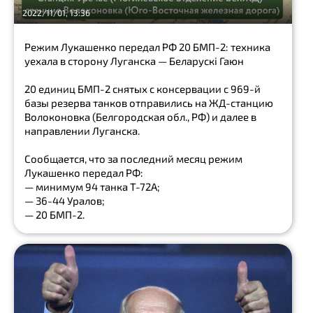
Украина
2022/11/01, 13:36
Онлайн
Режим Лукашенко передал РФ 20 БМП-2: техника
Крипто
уехала в сторону Луганска — Беларускі Гаюн
новости
Криминал
20 единиц БМП-2 снятых с консервации с 969-й
Live
базы резерва танков отправились на ЖД-станцию
Волоконовка (Белгородская обл., РФ) и далее в
направлении Луганска.
CHANNEL
Сообщается, что за последний месяц режим
Типичный
Миллионер
Лукашенко передал РФ:
— минимум 94 танка Т-72А;
Beauty
— 36-44 Уралов;
girls
— 20 БМП-2.
Острослов
La
Libertà
На
Колесах