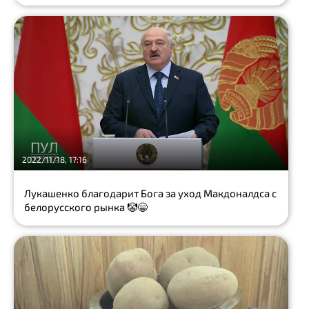
запрет
экоактивист
КОМПЬЮТЕРНЫЕ
ИГРЫ
игрок
подросток
2022/11/18, 17:16
The
Last
of
Лукашенко благодарит Бога за уход Макдоналдса с
Us
белорусского рынка 🤡😁
видеоигра
МЧС
помилование
кокаин