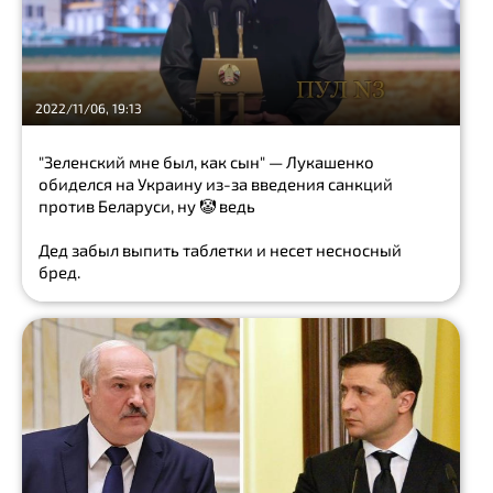
победа
бункер
чрезвычайная
2022/11/06, 19:13
ситуация
Show
"Зеленский мне был, как сын" — Лукашенко
all
обиделся на Украину из-за введения санкций
против Беларуси, ну 🤡 ведь
ресторан
Дед забыл выпить таблетки и несет несносный
продукты
питания
бред.
хлеб
мясо
безопасность
Show
all
снег