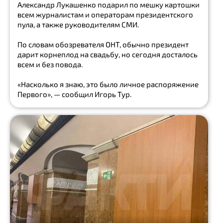
закон
Александр Лукашенко подарил по мешку картошки
всем журналистам и операторам президентского
Show
пула, а также руководителям СМИ.
all
помилование
По словам обозревателя ОНТ, обычно президент
дарит корнеплод на свадьбу, но сегодня досталось
мэрия
всем и без повода.
запрет
«Насколько я знаю, это было личное распоряжение
Первого», — сообщил Игорь Тур.
закон
Show
all
проверка
iOS
смартфон
iPhone
Microsoft