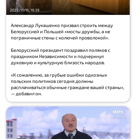
Show
2022/11/11, 19:39
all
культура
Александр Лукашенко призвал строить между
Белоруссией и Польшей «мосты дружбы, а не
Нобелевская
пограничные стены с колючей проволокой».
премия
Белорусский президент поздравил поляков с
Владимир
праздником Независимости и подчеркнул
Маяковский
духовную и культурную близость народов.
Вторая
«К сожалению, за грубые ошибки одиозных
Мировая
польских политиков сегодня должны
война
расплачиваться обычные граждане вашей страны»,
мясо
— добавил он.
СМИ
Госдепартамент
помилование