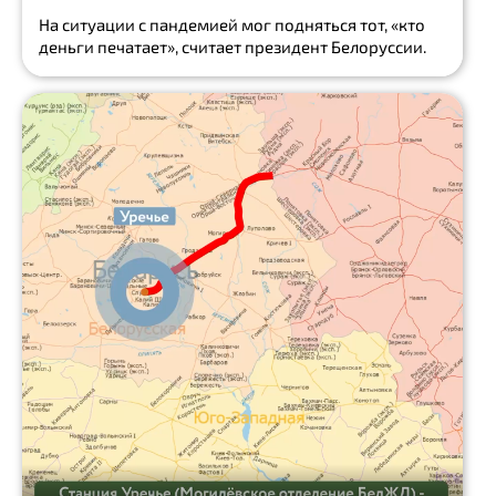
Mail.Ru
На ситуации с пандемией мог подняться тот, «кто
деньги печатает», считает президент Белоруссии.
Блогер
безопасность
iOS
Show
all
MASS
MEDIA
Вежливые
Новости.
Россия!
Россия -
Спортивная
Страна
Beauty
Post