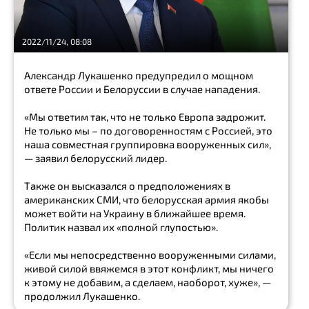
Блогер
2022/11/24, 08:08
тренировка
Александр Лукашенко предупредил о мощном
культура
ответе России и Белоруссии в случае нападения.
«Мы ответим так, что не только Европа задрожит.
дочь
Не только мы – по договоренностям с Россией, это
наша совместная группировка вооруженных сил»,
материнский
капитал
— заявил белорусский лидер.
подросток
Также он высказался о предположениях в
американских СМИ, что белорусская армия якобы
может войти на Украину в ближайшее время.
хантавирус
Политик назвал их «полной глупостью».
вакцина
«Если мы непосредственно вооруженными силами,
Show
живой силой ввяжемся в этот конфликт, мы ничего
all
к этому не добавим, а сделаем, наоборот, хуже», —
продолжил Лукашенко.
экоактивист